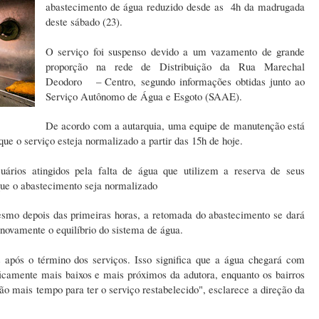
abastecimento de água reduzido desde as 4h da madrugada
deste sábado (23).
O serviço foi suspenso devido a um vazamento de grande
proporção na rede de Distribuição da Rua Marechal
Deodoro – Centro,
segundo informações obtidas junto ao
Serviço Autônomo de Água e Esgoto (SAAE).
De acordo com a autarquia, uma equipe de manutenção está
que o serviço esteja normalizado a partir das 15h de hoje.
uários atingidos pela falta de água que utilizem a reserva de seus
que o abastecimento seja normalizado
o depois das primeiras horas, a retomada do abastecimento se dará
novamente o equilíbrio do sistema de água.
s após o término dos serviços. Isso significa que a água chegará com
ficamente mais baixos e mais próximos da adutora, enquanto os bairros
rão mais tempo para ter o serviço restabelecido", esclarece a direção da