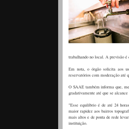
trabalhando no local. A previsão é 
Em nota, o órgão solicita aos us
reservatórios com moderação até 
O SAAE também informa que, mesm
gradativamente até que se alcance 
"Esse equilíbrio é de até 24 hora
maior rapidez aos bairros topogra
mais altos e de ponta de rede leva
instituição.