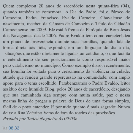
Quem completou 20 anos de sacerdócio nesta quinta-feira (04),
quando também se comemora o Dia do Padre, foi o Pároco de
Camocim, Padre Francisco Evaldo Carneiro. Chavalense de
nascimento, recebeu da Câmara de Camocim o Título de Cidadão
Camocinense em 2009. Ele está à frente da Paróquia de Bom Jesus
dos Navegantes desde 2006. Padre Evaldo tem como característica
um pouco de irreverência durante suas homilias, quando fala de
forma direta aos fiéis, expondo, em um linguajar do dia a dia,
situações que estão diretamente ligadas ao cotidiano, o que facilita
o entendimento de seu posicionamento como responsável maior
pelo catolicismo no município. Como exemplo disso, recentemente,
sua homilia foi voltada para o crescimento da violência na cidade,
atitude que rendeu grande repercussão na comunidade, com amplo
apoio para o tema escolhido. Parabenizamos o Padre Evaldo, leitor
assíduo deste humilde Blog, pelos 20 anos de sacerdócio, desejando
que sua caminhada siga sempre com muita saúde, paz e nessa
mesma linha de pregar a palavra de Deus de uma forma simples,
fácil de o povo entender. E por tudo quanto é mais sagrado: Nunca
deixe a Rua Zeferino Veras de fora do roteiro das procissões.
Postado por Tadeu Nogueira às 09:03h
às
08:32