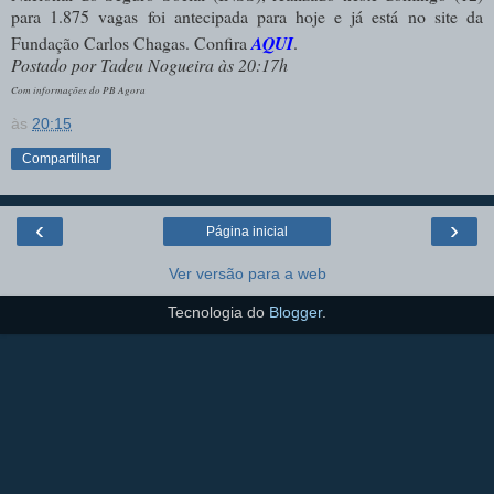
para 1.875 vagas foi antecipada para hoje e já está no site da
Fundação Carlos Chagas. Confira
AQUI
.
Postado por Tadeu Nogueira às 20:17h
Com informações do PB Agora
às
20:15
Compartilhar
‹
›
Página inicial
Ver versão para a web
Tecnologia do
Blogger
.