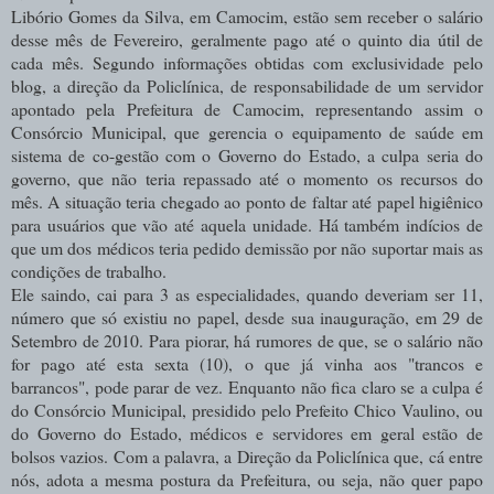
Libório Gomes da Silva, em Camocim, estão sem receber o salário
desse mês de Fevereiro, geralmente pago até o quinto dia útil de
cada mês. Segundo informações obtidas com exclusividade pelo
blog, a direção da Policlínica, de responsabilidade de um servidor
apontado pela Prefeitura de Camocim, representando assim o
Consórcio Municipal, que gerencia o equipamento de saúde em
sistema de co-gestão com o Governo do Estado, a culpa seria do
governo, que não teria repassado até o momento os recursos do
mês. A situação teria chegado ao ponto de faltar até papel higiênico
para usuários que vão até aquela unidade. Há também indícios de
que um dos médicos teria pedido demissão por não suportar mais as
condições de trabalho.
Ele saindo, cai para 3 as especialidades, quando deveriam ser 11,
número que só existiu no papel, desde sua inauguração, em 29 de
Setembro de 2010. Para piorar, há rumores de que, se o salário não
for pago até esta sexta (10), o que já vinha aos "trancos e
barrancos", pode parar de vez. Enquanto não fica claro se a culpa é
do Consórcio Municipal, presidido pelo Prefeito Chico Vaulino, ou
do Governo do Estado, médicos e servidores em geral estão de
bolsos vazios. Com a palavra, a Direção da Policlínica que, cá entre
nós, adota a mesma postura da Prefeitura, ou seja, não quer papo