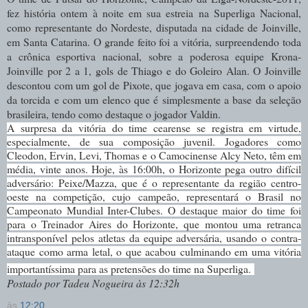
fez história ontem à noite em sua estreia na Superliga Nacional,
como representante do Nordeste, disputada na cidade de Joinville,
em Santa Catarina. O grande feito foi a vitória, surpreendendo toda
a crônica esportiva nacional, sobre a poderosa equipe Krona-
Joinville por 2 a 1, gols de Thiago e do Goleiro Alan. O Joinville
descontou com um gol de Pixote, que jogava em casa, com o apoio
da torcida e com um elenco que é simplesmente a base da seleção
brasileira, tendo como destaque o jogador Valdin.
A surpresa da vitória do time cearense se registra em virtude,
especialmente, de sua composição juvenil. Jogadores como
Cleodon, Ervin, Levi, Thomas e o Camocinense Alcy Neto, têm em
média, vinte anos. Hoje, às 16:00h, o Horizonte pega outro difícil
adversário: Peixe/Mazza, que é o representante da região centro-
oeste na competição, cujo campeão, representará o Brasil no
Campeonato Mundial Inter-Clubes. O destaque maior do time foi
para o Treinador Aires do Horizonte, que montou uma retranca
intransponível pelos atletas da equipe adversária, usando o contra-
ataque como arma letal, o que acabou culminando em uma vitória
importantíssima para as pretensões do time na Superliga.
Postado por Tadeu Nogueira às 12:32h
às
12:20