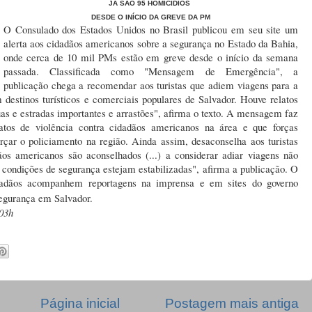
JÁ SÃO 95 HOMICÍDIOS
DESDE O INÍCIO DA GREVE DA PM
O Consulado dos Estados Unidos no Brasil publicou em seu site um
alerta aos cidadãos americanos sobre a segurança no Estado da Bahia,
onde cerca de 10 mil PMs estão em greve desde o início da semana
passada. Classificada como "Mensagem de Emergência", a
publicação chega a recomendar aos turistas que adiem viagens para a
 destinos turísticos e comerciais populares de Salvador. Houve relatos
uas e estradas importantes e arrastões", afirma o texto. A mensagem faz
atos de violência contra cidadãos americanos na área e que forças
rçar o policiamento na região. Ainda assim, desaconselha aos turistas
ãos americanos são aconselhados (...) a considerar adiar viagens não
s condições de segurança estejam estabilizadas", afirma a publicação. O
dadãos acompanhem reportagens na imprensa e em sites do governo
egurança em Salvador.
03h
Página inicial
Postagem mais antiga