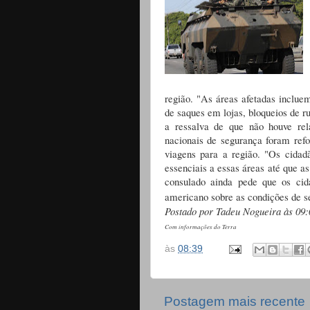
região. "As áreas afetadas incluem
de saques em lojas, bloqueios de r
a ressalva de que não houve rel
nacionais de segurança foram refo
viagens para a região. "Os cidad
essenciais a essas áreas até que a
consulado ainda pede que os ci
americano sobre as condições de s
Postado por Tadeu Nogueira às 09:
Com informações do Terra
às
08:39
Postagem mais recente