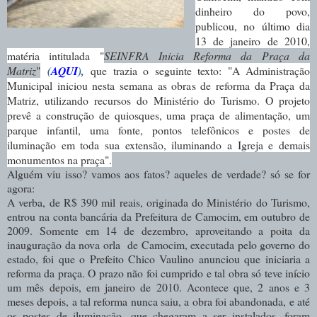
dinheiro do povo,
publicou, no último dia
13 de janeiro de 2010,
matéria intitulada "
SEINFRA Inicia Reforma da Praça da
Matriz
"
(
AQUI
),
que trazia o seguinte texto: "A Administração
Municipal iniciou nesta semana as obras de reforma da Praça da
Matriz, utilizando recursos do Ministério do Turismo. O projeto
prevê a construção de quiosques, uma praça de alimentação, um
parque infantil, uma fonte, pontos telefônicos e postes de
iluminação em toda sua extensão, iluminando a Igreja e demais
monumentos na praça".
Alguém viu isso? vamos aos fatos? aqueles de verdade? só se for
agora:
A verba, de R$ 390 mil reais, originada do Ministério do Turismo,
entrou na conta bancária da Prefeitura de Camocim, em outubro de
2009. Somente em 14 de dezembro, aproveitando a poita da
inauguração da nova orla de Camocim, executada pelo governo do
estado, foi que o Prefeito Chico Vaulino anunciou que iniciaria a
reforma da praça. O prazo não foi cumprido e tal obra só teve início
um mês depois, em janeiro de 2010. Acontece que, 2 anos e 3
meses depois, a tal reforma nunca saiu, a obra foi abandonada, e até
os postes de iluminação, que chegaram a ser instalados, foram