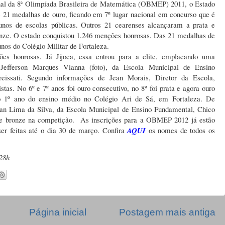
inal da 8ª Olimpíada Brasileira de Matemática (OBMEP) 2011, o Estado
 21 medalhas de ouro, ficando em 7º lugar nacional em concurso que é
lunos de escolas públicas. Outros 21 cearenses alcançaram a prata e
onze. O estado conquistou 1.246 menções honrosas. Das 21 medalhas de
unos do Colégio Militar de Fortaleza.
s honrosas. Já Jijoca, essa entrou para a elite, emplacando uma
Jefferson Marques Vianna (foto), da Escola Municipal de Ensino
reissati. Segundo informações de Jean Morais, Diretor da Escola,
tas. No 6º e 7º anos foi ouro consecutivo, no 8º foi prata e agora ouro
o 1º ano do ensino médio no Colégio Ari de Sá, em Fortaleza. De
lan Lima da Silva, da Escola Municipal de Ensino Fundamental, Chico
e bronze na competição. As inscrições para a OBMEP 2012 já estão
r feitas até o dia 30 de março. Confira
AQUI
os nomes de todos os
28h
Página inicial
Postagem mais antiga