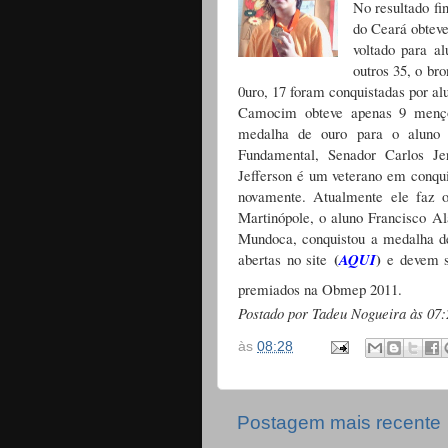
No resultado f
do Ceará obteve
voltado para a
outros 35, o br
0uro, 17 foram conquistadas por al
Camocim obteve apenas 9 mençõe
medalha de ouro para o aluno 
Fundamental, Senador Carlos Je
Jefferson é um veterano em conquis
novamente. Atualmente ele faz 
Martinópole, o aluno Francisco A
Mundoca, conquistou a medalha d
(
)
abertas no site
AQUI
e devem se
premiados na Obmep 2011.
Postado por Tadeu Nogueira às 07:
às
08:28
Postagem mais recente