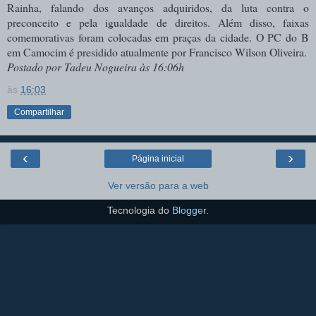
Rainha, falando dos avanços adquiridos, da luta contra o
preconceito e pela igualdade de direitos. Além disso, faixas
comemorativas foram colocadas em praças da cidade. O PC do B
em Camocim é presidido atualmente por Francisco Wilson Oliveira.
Postado por Tadeu Nogueira às 16:06h
às
16:03
Compartilhar
‹
›
Página inicial
Ver versão para a web
Tecnologia do
Blogger
.