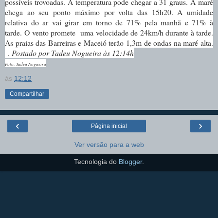
possíveis trovoadas.
A temperatura pode chegar a 31 graus. A maré
chega ao seu ponto máximo por volta das 15h20. A umidade
relativa do ar vai girar em torno de 71% pela manhã e 71% à
tarde. O vento promete uma velocidade de 24km/h durante à tarde.
As praias das Barreiras e Maceió terão 1,3m de ondas na maré alta.
.
Postado por Tadeu Nogueira às 12:14h
Foto: Tadeu Nogueira
às
12:12
Compartilhar
‹
›
Página inicial
Ver versão para a web
Tecnologia do
Blogger
.