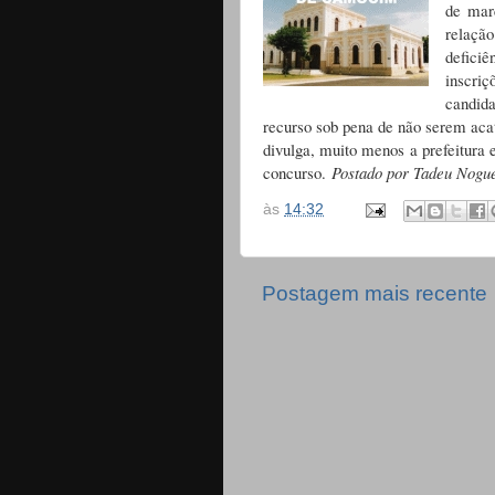
de mar
relaçã
defici
inscriç
candida
recurso sob pena de não serem aca
divulga, muito menos a prefeitura
concurso.
Postado por Tadeu Nogue
às
14:32
Postagem mais recente