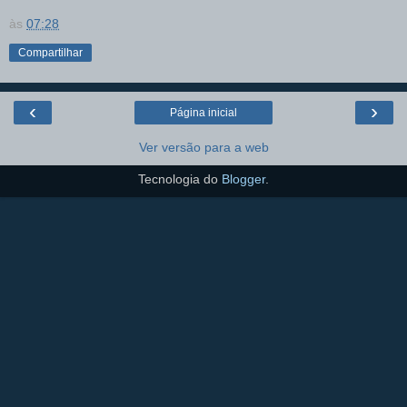
às
07:28
Compartilhar
‹
›
Página inicial
Ver versão para a web
Tecnologia do
Blogger
.