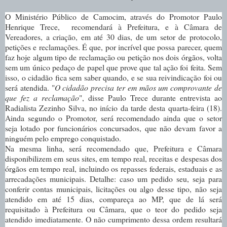
O Ministério Público de Camocim, através do Promotor Paulo
Henrique Trece, recomendará à Prefeitura, e à Câmara de
Vereadores, a criação, em até 30 dias, de um setor de protocolo,
petições e reclamações. É que, por incrível que possa parecer, quem
faz hoje algum tipo de reclamação ou petição nos dois órgãos, volta
sem um único pedaço de papel que prove que tal ação foi feita. Sem
isso, o cidadão fica sem saber quando, e se sua reivindicação foi ou
será atendida. "
O cidadão precisa ter em mãos um comprovante de
que fez a reclamação
", disse Paulo Trece durante entrevista ao
Radialista Zezinho Silva, no início da tarde desta quarta-feira (18).
Ainda segundo o Promotor, será recomendado ainda que o setor
seja lotado por funcionários concursados, que não devam favor a
ninguém pelo emprego conquistado.
Na mesma linha, será recomendado que, Prefeitura e Câmara
disponibilizem em seus sites, em tempo real, receitas e despesas dos
órgãos em tempo real, incluindo os repasses federais, estaduais e as
arrecadações municipais. Detalhe: caso um pedido seu, seja para
conferir contas municipais, licitações ou algo desse tipo, não seja
atendido em até 15 dias, compareça ao MP, que de lá será
requisitado à Prefeitura ou Câmara, que o teor do pedido seja
atendido imediatamente. O não cumprimento dessa ordem resultará