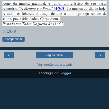
ícone da música nacional, e junto, um clássico de seu vasto
repertório. "
A Menina e o Poeta
" (
AQUI
) é a música do dia de hoje.
A todos os leitores, o desejo de que o domingo seja repleto de
saúde, paz e felicidades. Carpe diem.
Postado por Tadeu Nogueira às 11:02h
às
10:48
Compartilhar
‹
›
Página inicial
Ver versão para a web
Tecnologia do
Blogger
.