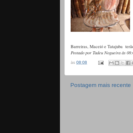
Barreiras, Maceió e Tatajuba ter
Postado por Tadeu Nogueira às 08:
às
08:08
Postagem mais recente