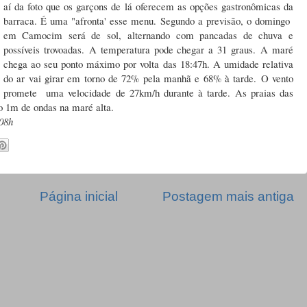
aí da foto que os garçons de lá oferecem as opções gastronômicas da
barraca. É uma "afronta' esse menu. Segundo a previsão, o domingo
em Camocim será de s
ol, alternando com pancadas de chuva e
possíveis trovoadas.
A temperatura pode chegar a 31 graus. A maré
chega ao seu ponto máximo por volta das 18:47h. A umidade relativa
do ar vai girar em torno de 72% pela manhã e 68% à tarde. O vento
promete uma velocidade de 27km/h durante à tarde. As praias das
ão 1m de ondas na maré alta.
08h
Página inicial
Postagem mais antiga