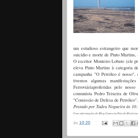
um estudioso estrangeiro que mo
suicídio e morte de Pinto Martins
O escritor Monteiro Lobato (ele pr
eleva Pinto Martins à categoria d
campanha "O Petróleo é nosso", 
tivemos algumas manifestaçõe
Ferroviáriaproferidas pelo nos
comunista Pedro Teixeira de Oli
"Comissão de Defesa de Petróleo"
.
Postado por Tadeu Nogueira às 10:
Com informações do Blog Camocim Pote de História
às
10:20