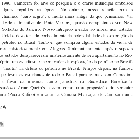
1980, Camocim foi alvo de pesquisa e o erário municipal embolsou
alguns royalties na época. No entanto, nossa relação com o
chamado "ouro negro", é muito mais antiga do que pensamos. Vai
desde a inicativa de Pinto Martins, quando completou o voo New
York-Rio de Janeiro. Nosso intrépido aviador ao morar nos Estados
Unidos deve ter tido conhecimento da potencialidade da exploração do
petróleo no Brasil. Tanto é, que comprou alguns estudos da viúva de
rrera misteriosamente em Alagoas. Sintomaticamente, após o suposto
, os estudos desapareceram misteriosamente de seu apartamento no Rio.
óprio, um estudioso e incentivador da exploração do petróleo no Brasil)
e "mártir" na defesa do petróleo no Brasil. Tempos depois, na famosa
que levou os estudantes de todo o Brasil para as ruas, em Camocim,
s a favor da mesma, como palestras na Sociedade Beneficente
so saudoso Artur Queirós, assim como uma proposição do vereador
veira (Pedro Rufino) em criar na Câmara Municipal de Camocim uma
20h
s