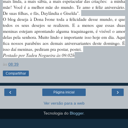
mais linda, a mais sábia, a mais espetacular das criações: a minha
mãe! Você é a melhor mãe do mundo. Te amo e feliz aniversário.
De suas filhas, e fãs, Daylândia e Giselda".
O blog deseja à Dona Ivone toda a felicidade desse mundo, e que
todos os seus desejos se realizem. E a menos que essas duas
meninas estejam aprontando alguma traquinagem, é visível o amor
delas pela senhora. Muito lindo e importante isso hoje em dia.
Aqui
fica nossos parabéns aos demais aniversariantes deste domingo. É
isso daí meninas, pediram pra postar, postei.
Postado por Tadeu Nogueira às 09:02h
às
08:39
Compartilhar
‹
›
Página inicial
Ver versão para a web
Tecnologia do
Blogger
.