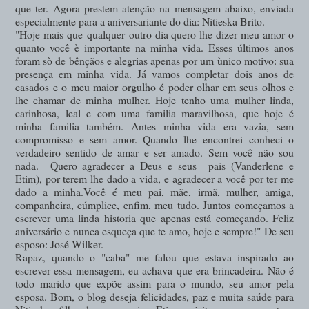
que ter. Agora prestem atenção na mensagem abaixo, enviada
especialmente para a aniversariante do dia: Nitieska Brito.
"Hoje mais que qualquer outro dia quero lhe dizer meu amor o
quanto você è importante na minha vida. Esses últimos anos
foram sò de bênçãos e alegrias apenas por um ùnico motivo: sua
presença em minha vida. Já vamos completar dois anos de
casados e o meu maior orgulho é poder olhar em seus olhos e
lhe chamar de minha mulher. Hoje tenho uma mulher linda,
carinhosa, leal e com uma familia maravilhosa, que hoje é
minha familia também. Antes minha vida era vazia, sem
compromisso e sem amor. Quando lhe encontrei conheci o
verdadeiro sentido de amar e ser amado. Sem você não sou
nada. Quero agradecer a Deus e seus pais (Vanderlene e
Etim), por terem lhe dado a vida, e agradecer a você por ter me
dado a minha.Você é meu pai, mãe, irmã, mulher, amiga,
companheira, cúmplice, enfim, meu tudo. Juntos começamos a
escrever uma linda historia que apenas está começando. Feliz
aniversário e nunca esqueça que te amo, hoje e sempre!" De seu
esposo: José Wilker.
Rapaz, quando o "caba" me falou que estava inspirado ao
escrever essa mensagem, eu achava que era brincadeira. Não é
todo marido que expõe assim para o mundo, seu amor pela
esposa. Bom, o blog deseja felicidades, paz e muita saúde para