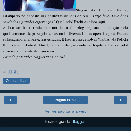
Slogan da Empresa Fretcar,
estampado no encosto das poltronas de seus ônibus:
"Viaje leve! Leve boas
saudades e grandes esperanças"
. Que lindo! Enchi os olhos aqui.
A foto ao lado, tirada por um leitor do blog, registra a situação pela
qual centenas de passageiros, nas mais diversas linhas operadas pela Fretcar,
enfrentam, diariamente, nas estradas.
E isso acontece sob as "barbas" da Polícia
Rodoviária Estadual. Afinal, são 3 postos, somente no trajeto entre a capital
cearense e a cidade de Camocim
Postado por Tadeu Nogueira às 11:34h
às
11:32
Compartilhar
‹
›
Página inicial
Ver versão para a web
Tecnologia do
Blogger
.