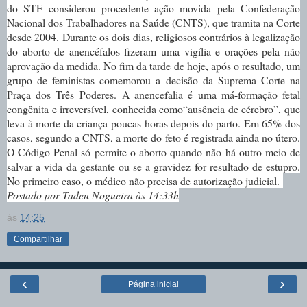
do STF considerou procedente ação movida pela Confederação
Nacional dos Trabalhadores na Saúde (CNTS), que tramita na Corte
desde 2004.
Durante os dois dias, religiosos contrários à legalização
do aborto de anencéfalos fizeram uma vigília e orações pela não
aprovação da medida. No fim da tarde de hoje, após o resultado, um
grupo de feministas comemorou a decisão da Suprema Corte na
Praça dos Três Poderes.
A anencefalia é uma má-formação fetal
congênita e irreversível, conhecida como“ausência de cérebro”, que
leva à morte da criança poucas horas depois do parto. Em 65% dos
casos, segundo a CNTS, a morte do feto é registrada ainda no útero.
O Código Penal só permite o aborto quando não há outro meio de
salvar a vida da gestante ou se a gravidez for resultado de estupro.
No primeiro caso, o médico não precisa de autorização judicial.
Postado por Tadeu Nogueira às 14:33h
às
14:25
Compartilhar
‹
›
Página inicial