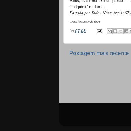
Aliás, seu irmão Ciro quando foi
"máquina" reclama.
Postado por Tadeu Nogueira às 07:
Com informações do Terra
às
07:03
Postagem mais recente