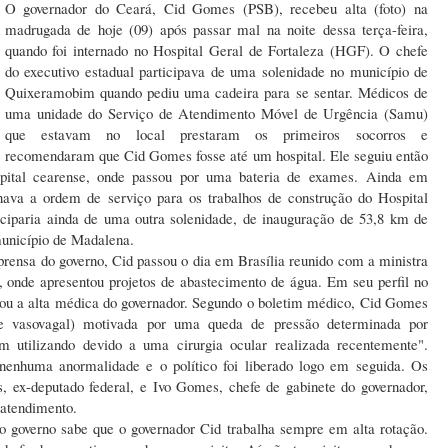
O governador do Ceará, Cid Gomes (PSB), recebeu alta (foto) na
madrugada de hoje (09) após passar mal na noite dessa terça-feira,
quando foi internado no Hospital Geral de Fortaleza (HGF). O chefe
do executivo estadual participava de uma solenidade no município de
Quixeramobim quando pediu uma cadeira para se sentar. Médicos de
uma unidade do Serviço de Atendimento Móvel de Urgência (Samu)
que estavam no local prestaram os primeiros socorros e
recomendaram que Cid Gomes fosse até um hospital. Ele seguiu então
apital cearense, onde passou por uma bateria de exames. Ainda em
ava a ordem de serviço para os trabalhos de construção do Hospital
iciparia ainda de uma outra solenidade, de inauguração de 53,8 km de
município de Madalena.
rensa do governo, Cid passou o dia em Brasília reunido com a ministra
 onde apresentou projetos de abastecimento de água. Em seu perfil no
gou a alta médica do governador. Segundo o boletim médico, Cid Gomes
me vasovagal) motivada por uma queda de pressão determinada por
 utilizando devido a uma cirurgia ocular realizada recentemente".
nenhuma anormalidade e o político foi liberado logo em seguida. Os
, ex-deputado federal, e Ivo Gomes, chefe de gabinete do governador,
 atendimento.
 governo sabe que o governador Cid trabalha sempre em alta rotação.