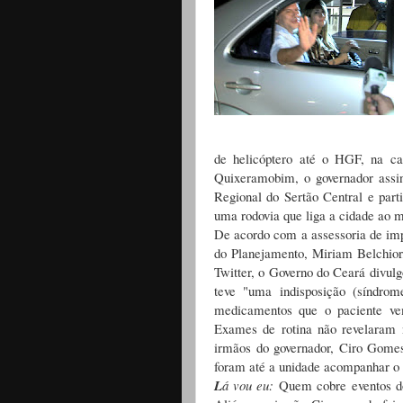
de helicóptero até o HGF, na c
Quixeramobim, o governador assin
Regional do Sertão Central e part
uma rodovia que liga a cidade ao 
De acordo com a assessoria de imp
do Planejamento, Miriam Belchior,
Twitter, o Governo do Ceará divul
teve "uma indisposição (síndro
medicamentos que o paciente vem
Exames de rotina não revelaram 
irmãos do governador, Ciro Gomes
foram até a unidade acompanhar o
L
á vou eu:
Quem cobre eventos do