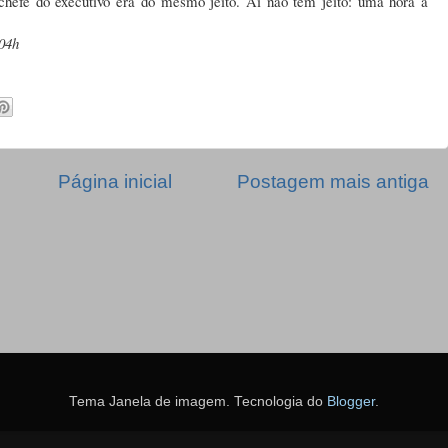
 chefe do executivo era do mesmo jeito. Aí não tem jeito: uma hora a
04h
Página inicial
Postagem mais antiga
Tema Janela de imagem. Tecnologia do
Blogger
.