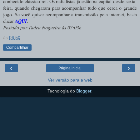
conhecido clássico-rei. Os radialistas já estão na capital desde sexta-
feira, quando chegaram para acompanhar tudo que cerca o grande
jogo. Se você quiser acompanhar a transmissão pela internet, basta
clicar
AQUI
.
Postado por Tadeu Nogueira às 07:03h
às
06:50
Compartilhar
‹
›
Página inicial
Ver versão para a web
Tecnologia do
Blogger
.