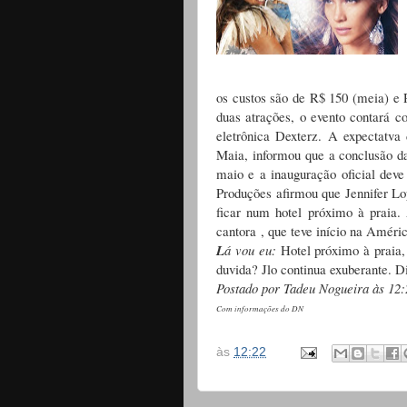
os custos são de R$ 150 (meia) e 
duas atrações, o evento contará 
eletrônica Dexterz. A expectatva
Maia, informou que a conclusão da
maio e a inauguração oficial dev
Produções afirmou que Jennifer Lo
ficar num hotel próximo à praia.
cantora , que teve início na Améric
L
á vou eu:
Hotel próximo à praia,
duvida? Jlo continua exuberante. D
Postado por Tadeu Nogueira às 12:
Com informações do DN
às
12:22