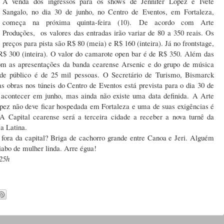
A venda dos ingressos para os shows de Jennifer Lopez e Ivete
Sangalo, no dia 30 de junho, no Centro de Eventos, em Fortaleza,
começa na próxima quinta-feira (10). De acordo com Arte
Produções, os valores das entradas irão variar de 80 a 350 reais. Os
preços para pista são R$ 80 (meia) e R$ 160 (inteira). Já no frontstage,
R$ 300 (inteira). O valor do camarote open bar é de R$ 350. Além das
com as apresentações da banda cearense Arsenic e do grupo de música
 de público é de 25 mil pessoas. O Secretário de Turismo, Bismarck
s obras nos túneis do Centro de Eventos está prevista para o dia 30 de
e acontecer em junho, mas ainda não existe uma data definida. A Arte
pez não deve ficar hospedada em Fortaleza e uma de suas exigências é
 A Capital cearense será a terceira cidade a receber a nova turnê da
a Latina.
 fora da capital? Briga de cachorro grande entre Canoa e Jeri. Alguém
iabo de mulher linda. Arre égua!
25h