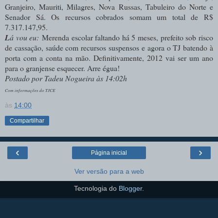
Granjeiro, Mauriti, Milagres, Nova Russas, Tabuleiro do Norte e
Senador Sá. Os recursos cobrados somam um total de R$
7.317.147,95.
L
á vou eu:
Merenda escolar faltando há 5 meses, prefeito sob risco
de cassação, saúde com recursos suspensos e agora o TJ batendo à
porta com a conta na mão. Definitivamente, 2012 vai ser um ano
para o granjense esquecer. Arre égua!
Postado por Tadeu Nogueira às 14:02h
Com informações do TJCE
às
14:00
Compartilhar
‹
›
Página inicial
Ver versão para a web
Tecnologia do
Blogger
.