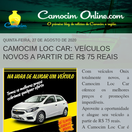
QUINTA-FEIRA, 27 DE AGOSTO DE 2020
CAMOCIM LOC CAR: VEÍCULOS
NOVOS A PARTIR DE R$ 75 REAIS
Com veículos Onix
totalmente novos, a
Camocim Loc Car
oferece os melhores
preços e promoções
imperdíveis.
Aproveite a oportunidade
e alugue seu veículo a
partir de R$ 75 reais.
A Camocim Loc Car é