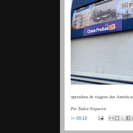
operadora de viagens das América
Por Tadeu Nogueira
às
09:19