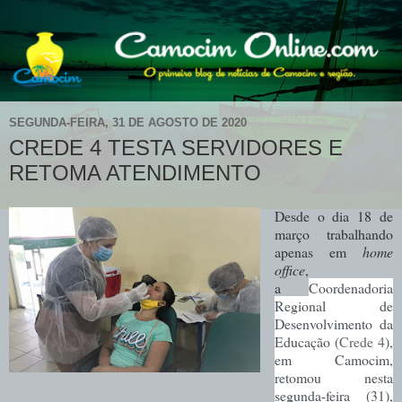
SEGUNDA-FEIRA, 31 DE AGOSTO DE 2020
CREDE 4 TESTA SERVIDORES E
RETOMA ATENDIMENTO
Desde o dia 18 de
março trabalhando
apenas em
home
office
,
a
Coordenadoria
Regional de
Desenvolvimento da
Educação (
Crede 4
),
em Camocim,
retomou nesta
segunda-feira (31),