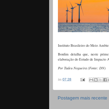
Instituto Brasileiro do Meio Ambi
Bonfim detalha que, neste prime
elaboração do Estudo de Impacto A
Por Tadeu Nogueira (Fonte: DN)
às
07:28
Postagem mais recente