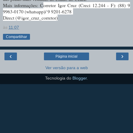
Mais informações:
C
orretor Igor Cruz (Creci 12.244 - F): (88) 9
9963-0170 (whatsapp)/ 9 9201-6278
Direct (@igor_cruz_corretor)
às
11:07
Compartilhar
‹
›
Página inicial
Ver versão para a web
Tecnologia do
Blogger
.