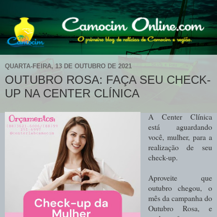
QUARTA-FEIRA, 13 DE OUTUBRO DE 2021
OUTUBRO ROSA: FAÇA SEU CHECK-
UP NA CENTER CLÍNICA
A Center Clínica
está aguardando
você, mulher, para a
realização de seu
check-up.
Aproveite que
outubro chegou, o
mês da campanha do
Outubro Rosa, e