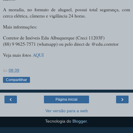
A moradia, no formato de aluguel, possui total segurança, com
cerca elétrica, câmeras e vigilância 24 horas.
Mais informações:
Corretor de Imóveis Edu Albuquerque (
Creci 11203F)
(88) 9 9625-7571 (whatsapp) ou pelo direct de
@edu.corretor
Veja mais fotos
AQUI
às
08:39
Compartilhar
‹
›
Página inicial
Ver versão para a web
Tecnologia do
Blogger
.