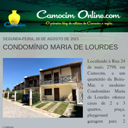
SEGUNDA-FEIRA, 28 DE AGOSTO DE 2023
CONDOMÍNIO MARIA DE LOURDES
Localizado à Rua 24
de maio, 2798, em
Camocim, a um
quarteirão da Beira-
Mar, o moderno
Condomínio Maria
de Lourdes oferece
casas de 2 e 3
quartos, praça,
playground e
garagem para 2
carros.