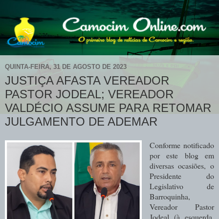
QUINTA-FEIRA, 31 DE AGOSTO DE 2023
JUSTIÇA AFASTA VEREADOR
PASTOR JODEAL; VEREADOR
VALDÉCIO ASSUME PARA RETOMAR
JULGAMENTO DE ADEMAR
Conforme notificado
por este blog em
diversas ocasiões, o
Presidente do
Legislativo de
Barroquinha,
Vereador Pastor
Jodeal (à esquerda,