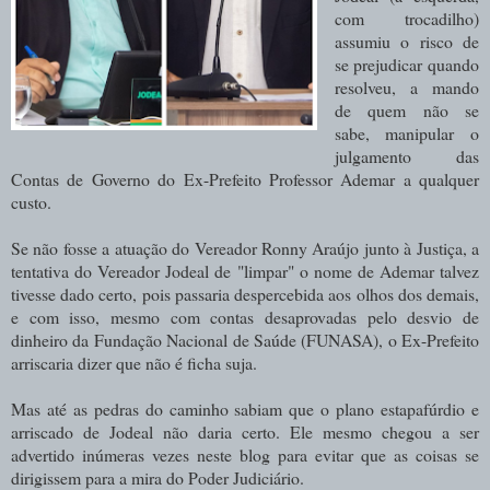
com trocadilho)
assumiu o risco de
se prejudicar quando
resolveu, a mando
de quem não se
sabe, manipular o
julgamento das
Contas de Governo do Ex-Prefeito Professor Ademar a qualquer
custo.
Se não fosse a atuação do Vereador Ronny Araújo junto à Justiça, a
tentativa do Vereador Jodeal de "limpar" o nome de Ademar talvez
tivesse dado certo, pois passaria despercebida aos olhos dos demais,
e com isso, mesmo com contas desaprovadas pelo desvio de
dinheiro da Fundação Nacional de Saúde (FUNASA), o Ex-Prefeito
arriscaria dizer que não é ficha suja.
Mas até as pedras do caminho sabiam que o plano estapafúrdio e
arriscado de Jodeal não daria certo. Ele mesmo chegou a ser
advertido inúmeras vezes neste blog para evitar que as coisas se
dirigissem para a mira do Poder Judiciário.