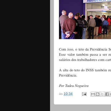
Com isso, o teto da Previdência So
Esse valor também passa a ser ref
salários dos trabalhadores com cart
A alta do teto do INSS também rea
Previdência.
Por Tadeu Nogueira
às
10:34