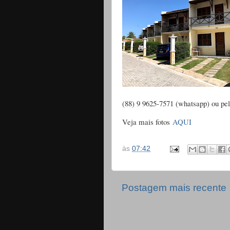
(88) 9 9625-7571 (whatsapp) ou pe
Veja mais fotos
AQUI
às
07:42
Postagem mais recente