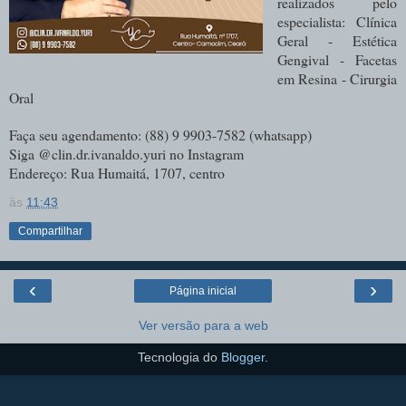
realizados pelo
especialista: Clínica
Geral - Estética
Gengival - Facetas
em Resina - Cirurgia
Oral
Faça seu agendamento: (88) 9 9903-7582 (whatsapp)
Siga @clin.dr.ivanaldo.yuri no Instagram
Endereço: Rua Humaitá, 1707, centro
às
11:43
Compartilhar
‹
›
Página inicial
Ver versão para a web
Tecnologia do
Blogger
.