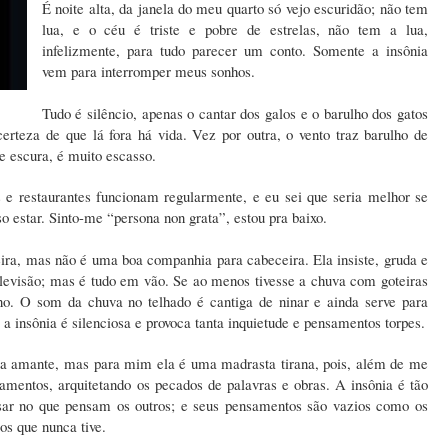
É noite alta, da janela do meu quarto só vejo escuridão; não tem
lua, e o céu é triste e pobre de estrelas, não tem a lua,
infelizmente, para tudo parecer um conto. Somente a insônia
vem para interromper meus sonhos.
Tudo é silêncio, apenas o cantar dos galos e o barulho dos gatos
erteza de que lá fora há vida. Vez por outra, o vento traz barulho de
e escura, é muito escasso.
s e restaurantes funcionam regularmente, e eu sei que seria melhor se
so estar. Sinto-me “persona non grata”, estou pra baixo.
ra, mas não é uma boa companhia para cabeceira. Ela insiste, gruda e
televisão; mas é tudo em vão. Se ao menos tivesse a chuva com goteiras
o. O som da chuva no telhado é cantiga de ninar e ainda serve para
 a insônia é silenciosa e provoca tanta inquietude e pensamentos torpes.
a amante, mas para mim ela é uma madrasta tirana, pois, além de me
samentos, arquitetando os pecados de palavras e obras. A insônia é tão
ar no que pensam os outros; e seus pensamentos são vazios como os
os que nunca tive.