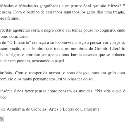
bêbados e bêbadas às gargalhadas e eu penso: Será que são felizes? É
 pensem. Com o barulho de estranhos humanos, os gatos dão uma trégua,
es felinos.
ocitar agourento corta o negro céu e vai tomar pouso no coqueiro, onde
omo dormitório.
a de “O Literário” começa a se locomover, chego a pensar em visagem,
assombração, mas lembro que todos os membros do Grêmio Literário
colho a página e constato ser apenas uma barata cascuda que se colocou
veu dar um passeio, arrastando o papel.
 insônia. Com o romper da aurora, o sono chegou, mas um grilo com
e com ele e os maus pensamentos, eu vi o nascer do sol.
insônia é nos fazer pensar como pensam os suicidas. “Na vida o que é
aúde”.
o da Academia de Ciências, Artes e Letras de Camocim)