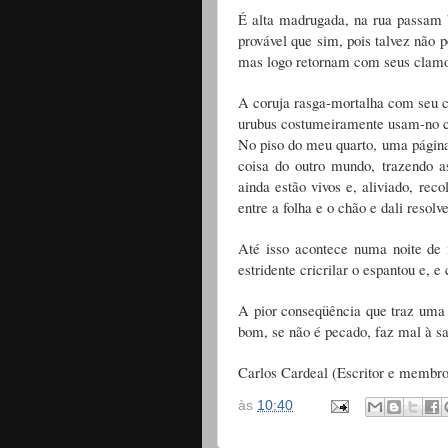
É alta madrugada, na rua passam 
provável que sim, pois talvez não
mas logo retornam com seus clamor
A coruja rasga-mortalha com seu cr
urubus costumeiramente usam-no c
No piso do meu quarto, uma págin
coisa do outro mundo, trazendo 
ainda estão vivos e, aliviado, re
entre a folha e o chão e dali resol
Até isso acontece numa noite de
estridente cricrilar o espantou e, 
A pior conseqüência que traz uma 
bom, se não é pecado, faz mal à s
Carlos Cardeal (Escritor e membr
às
10:40