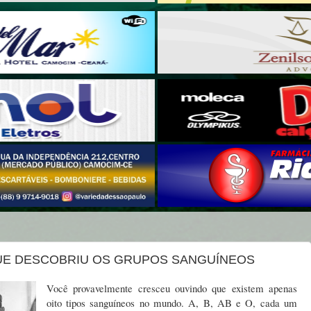
E DESCOBRIU OS GRUPOS SANGUÍNEOS
Você provavelmente cresceu ouvindo que existem apenas
oito tipos sanguíneos no mundo. A, B, AB e O, cada um