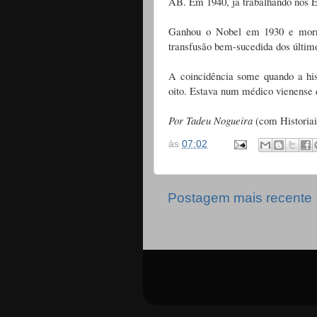
AB. Em 1940, já trabalhando nos E
Ganhou o Nobel em 1930 e morreu
transfusão bem-sucedida dos últim
A coincidência some quando a his
oito. Estava num médico vienense 
Por Tadeu Nogueira
(com Historiai
às
07:02
Postagem mais recente