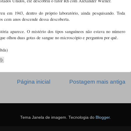
stados Unidos, ele descobriu o fator Rh com Alexander Wiener.
 em 1943, dentro do próprio laboratório, ainda pesquisando. Toda
os cem anos descende dessa descoberta.
tória aparece. O mistério dos tipos sanguíneos não estava no número
que olhou duas gotas de sangue no microscópio e perguntou por quê.
ltda)
Página inicial
Postagem mais antiga
Tema Janela de imagem. Tecnologia do
Blogger
.