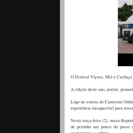
O Festival Viçosa, Mel e Cachaça 
A edição deste ano, porém, promet
Logo na estreia do Camocim Online
experiência inesquecível para noss
Nesta terça-feira (2), nossa Repó
de pertinho um pouco do passo a
gastronomia e cultura.