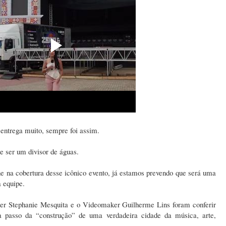
entrega muito, sempre foi assim.
e ser um divisor de águas.
 na cobertura desse icônico evento, já estamos prevendo que será uma
a equipe.
rter Stephanie Mesquita e o Videomaker Guilherme Lins foram conferir
 passo da “construção” de uma verdadeira cidade da música, arte,