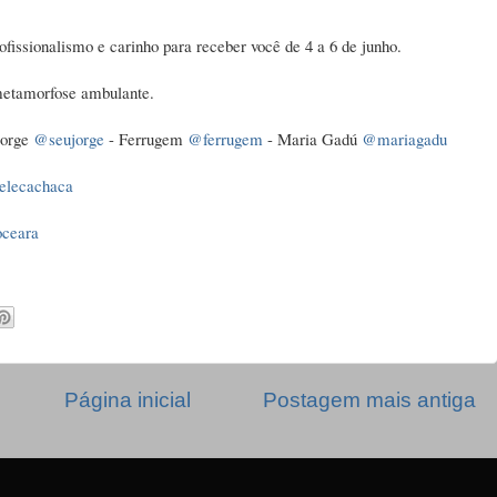
ofissionalismo e carinho para receber você de 4 a 6 de junho.
etamorfose ambulante.
Jorge
@seujorge
- Ferrugem
@ferrugem
- Maria Gadú
@mariagadu
elecachaca
oceara
Página inicial
Postagem mais antiga