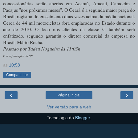
concessionárias serão abertas em Acaraú, Aracati, Camocim e
Pacajus "nos próximos meses". O Ceará é a segunda maior p
raça do
Brasil, registrando crescimento duas vezes acima da média nacional.
Cerca de 44 mil motocicletas fora emplacadas no Estado durante o
ano de 2010.
O foco nos clientes da classe C também será
enfatizado, segundo garantiu o diretor comercial da empresa no
Brasil, Mário Rocha.
Postado por Tadeu Nogueira às 11:03h
Com informações do DN
às
10:58
Compartilhar
‹
›
Página inicial
Ver versão para a web
Tecnologia do
Blogger
.