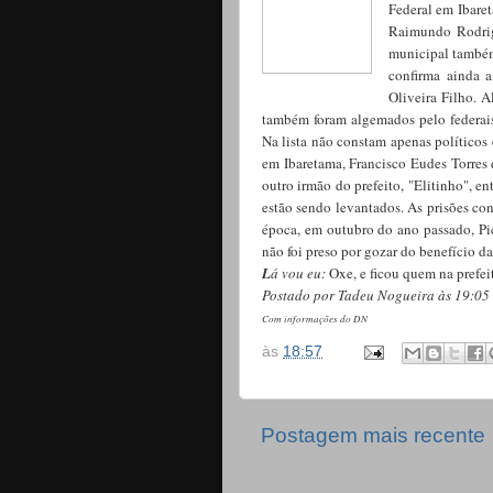
Federal em Ibaret
Raimundo Rodrigu
municipal também 
confirma ainda 
Oliveira Filho. 
também foram algemados pelo federais
Na lista não constam apenas políticos
em Ibaretama, Francisco Eudes Torres d
outro irmão do prefeito, "Elitinho", e
estão sendo levantados. As prisões co
época, em outubro do ano passado, Pi
não foi preso por gozar do benefício d
L
á vou eu:
Oxe, e ficou quem na prefe
Postado por Tadeu Nogueira às 19:05
Com informações do DN
às
18:57
Postagem mais recente