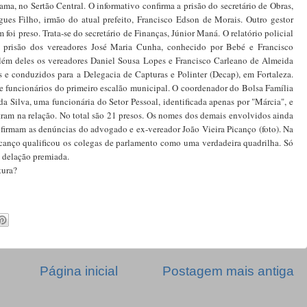
ama, no Sertão Central. O informativo confirma a prisão do secretário de Obras,
es Filho, irmão do atual prefeito, Francisco Edson de Morais. Outro gestor
foi preso. Trata-se do secretário de Finanças, Júnior Maná. O relatório policial
a prisão dos vereadores José Maria Cunha, conhecido por Bebé e Francisco
Além deles os vereadores Daniel Sousa Lopes e Francisco Carleano de Almeida
 e conduzidos para a Delegacia de Capturas e Polinter (Decap), em Fortaleza.
 e funcionários do primeiro escalão municipal. O coordenador do Bolsa Família
a Silva, uma funcionária do Setor Pessoal, identificada apenas por "Márcia", e
ntram na relação. No total são 21 presos. Os nomes dos demais envolvidos ainda
nfirmam as denúncias do advogado e ex-vereador João Vieira Picanço (foto). Na
canço qualificou os colegas de parlamento como uma verdadeira quadrilha. Só
a delação premiada.
itura?
Página inicial
Postagem mais antiga