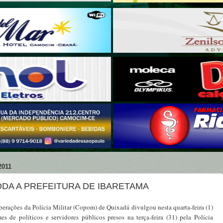
2011
DA A PREFEITURA DE IBARETAMA
rações da Polícia Militar (Copom) de Quixadá divulgou nesta quarta-feira (1)
es de políticos e servidores públicos presos na terça-feira (31) pela Polícia