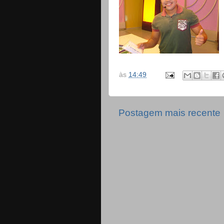
às
14:49
Postagem mais recente