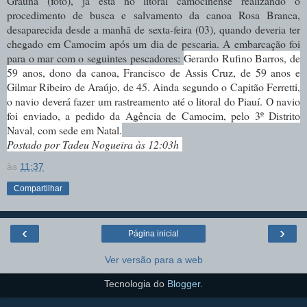
Graúna (foto), já está no litoral camocinense realizando o
procedimento de busca e salvamento da canoa Rosa Branca,
desaparecida desde a manhã de sexta-feira (03), quando deveria ter
chegado em Camocim após um dia de pescaria. A embarcação foi
para o mar com o seguintes pescadores:
Gerardo Rufino Barros, de
59 anos, dono da canoa, Francisco de Assis Cruz, de 59 anos e
Gilmar Ribeiro de Araújo, de 45. Ainda segundo o Capitão Ferretti,
o navio deverá fazer um rastreamento até o litoral do Piauí. O navio
foi enviado, a pedido da Agência de Camocim, pelo 3º Distrito
Naval, com sede em Natal.
Postado por Tadeu Nogueira às 12:03h
às
11:37
Compartilhar
‹
›
Página inicial
Ver versão para a web
Tecnologia do
Blogger
.