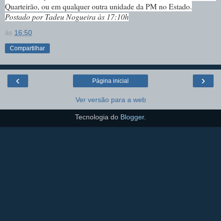
Quarteirão, ou em qualquer outra unidade da PM no Estado.
Postado por Tadeu Nogueira às 17:10h
às
16:50
Compartilhar
‹
›
Página inicial
Ver versão para a web
Tecnologia do
Blogger
.