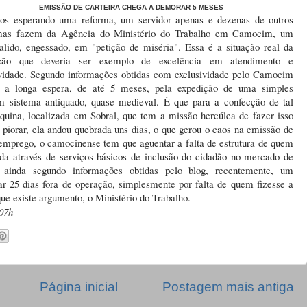
EMISSÃO DE CARTEIRA CHEGA A DEMORAR 5 MESES
os esperando uma reforma, um servidor apenas e dezenas de outros
mas fazem da Agência do Ministério do Trabalho em Camocim, um
alido, engessado, em "petição de miséria". Essa é a situação real da
uição que deveria ser exemplo de excelência em atendimento e
ividade. Segundo informações obtidas com exclusividade pelo Camocim
, a longa espera, de até 5 meses, pela expedição de uma simples
 um sistema antiquado, quase medieval. É que para a confecção de tal
uina, localizada em Sobral, que tem a missão hercúlea de fazer isso
 piorar, ela andou quebrada uns dias, o que gerou o caos na emissão de
e emprego, o camocinense tem que aguentar a falta de estrutura de quem
da através de serviços básicos de inclusão do cidadão no mercado de
 ainda segundo informações obtidas pelo blog, recentemente, um
r 25 dias fora de operação, simplesmente por falta de quem fizesse a
ue existe argumento, o Ministério do Trabalho.
07h
Página inicial
Postagem mais antiga