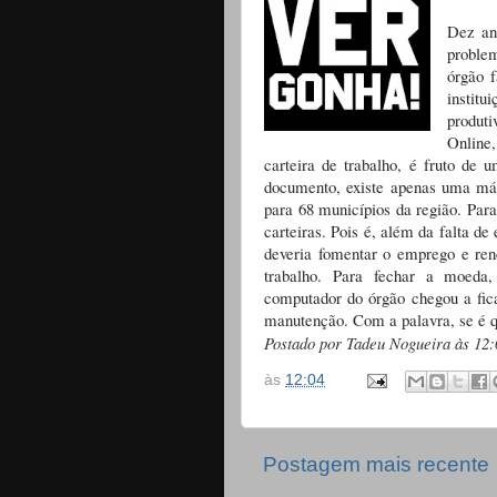
Dez an
proble
órgão f
instit
produt
Online
carteira de trabalho, é fruto de
documento, existe apenas uma máq
para 68 municípios da região. Para
carteiras. Pois é, além da falta d
deveria fomentar o emprego e ren
trabalho. Para fechar a moeda,
computador do órgão chegou a fica
manutenção. Com a palavra, se é q
Postado por Tadeu Nogueira às 12:
às
12:04
Postagem mais recente