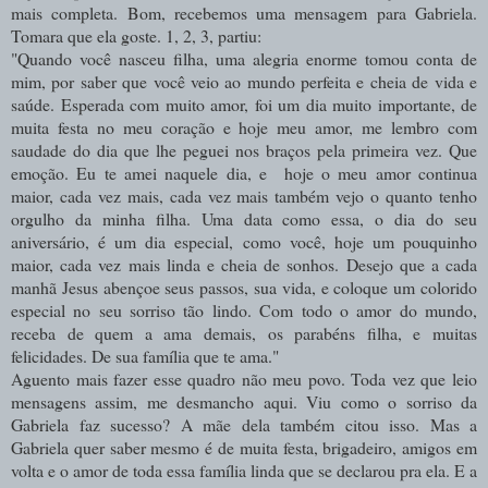
mais completa. Bom, recebemos uma mensagem para Gabriela.
Tomara que ela goste. 1, 2, 3, partiu:
"Quando você nasceu filha, uma alegria enorme tomou conta de
mim, por saber que você veio ao mundo perfeita e cheia de vida e
saúde. Esperada com muito amor, foi um dia muito importante, de
muita festa no meu coração e hoje meu amor, me lembro com
saudade do dia que lhe peguei nos braços pela primeira vez. Que
emoção. Eu te amei naquele dia, e hoje o meu amor continua
maior, cada vez mais, cada vez mais também vejo o quanto tenho
orgulho da minha filha. Uma data como essa, o dia do seu
aniversário, é um dia especial, como você, hoje um pouquinho
maior, cada vez mais linda e cheia de sonhos. Desejo que a cada
manhã Jesus abençoe seus passos, sua vida, e coloque um colorido
especial no seu sorriso tão lindo. Com todo o amor do mundo,
receba de quem a ama demais, os parabéns filha, e muitas
felicidades. De sua família que te ama."
Aguento mais fazer esse quadro não meu povo. Toda vez que leio
mensagens assim, me desmancho aqui. Viu como o sorriso da
Gabriela faz sucesso? A mãe dela também citou isso. Mas a
Gabriela quer saber mesmo é de muita festa, brigadeiro, amigos em
volta e o amor de toda essa família linda que se declarou pra ela. E a