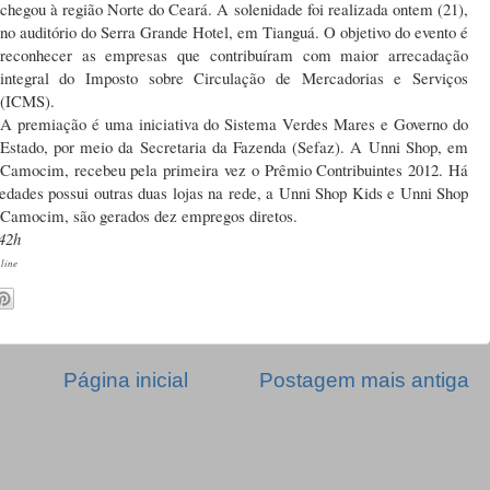
chegou à região Norte do Ceará. A solenidade foi realizada ontem (21),
no auditório do Serra Grande Hotel, em Tianguá. O objetivo do evento é
reconhecer as empresas que contribuíram com maior arrecadação
integral do Imposto sobre Circulação de Mercadorias e Serviços
(ICMS).
A premiação é uma iniciativa do Sistema Verdes Mares e Governo do
Estado, por meio da Secretaria da Fazenda (Sefaz). A Unni Shop, em
Camocim, recebeu pela primeira vez o Prêmio Contribuintes 2012. Há
iedades possui outras duas lojas na rede, a Unni Shop Kids e Unni Shop
 Camocim, são gerados dez empregos diretos.
42h
line
Página inicial
Postagem mais antiga