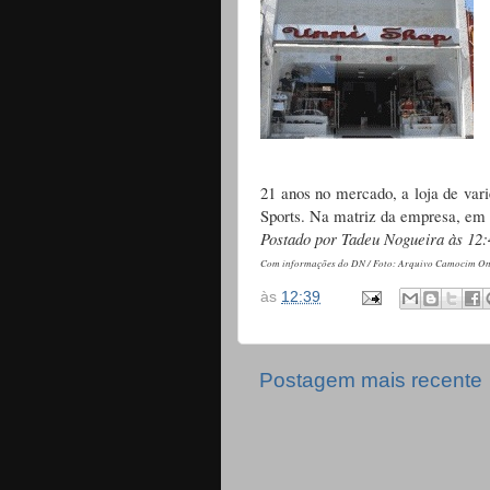
21 anos no mercado, a loja de var
Sports. Na matriz da empresa, em
Postado por Tadeu Nogueira às 12:
Com informações do DN / Foto: Arquivo Camocim On
às
12:39
Postagem mais recente