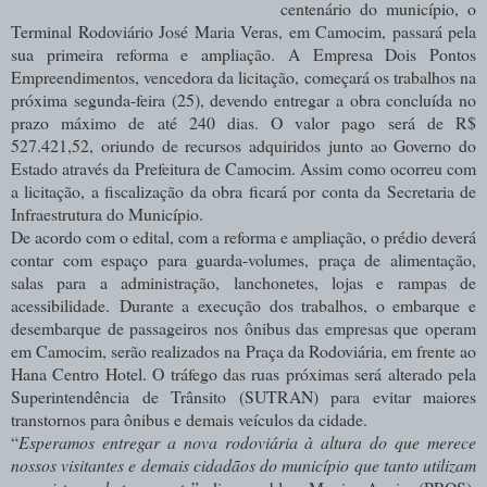
centenário do município, o
Terminal Rodoviário José Maria Veras, em Camocim, passará pela
sua primeira reforma e ampliação. A Empresa Dois Pontos
Empreendimentos, vencedora da licitação, começará os trabalhos na
próxima segunda-feira (25), devendo entregar a obra concluída no
prazo máximo de até 240 dias. O valor pago será de R$
527.421,52, oriundo de recursos adquiridos junto ao Governo do
Estado através da Prefeitura de Camocim. Assim como ocorreu com
a licitação, a fiscalização da obra ficará por conta da Secretaria de
Infraestrutura do Município.
De acordo com o edital, com a reforma e ampliação, o prédio deverá
contar com espaço para guarda-volumes, praça de alimentação,
salas para a administração, lanchonetes, lojas e rampas de
acessibilidade.
Durante a execução dos trabalhos, o embarque e
desembarque de passageiros nos ônibus das empresas que operam
em Camocim, serão realizados na Praça da Rodoviária, em frente ao
Hana Centro Hotel. O tráfego das ruas próximas será alterado pela
Superintendência de Trânsito (SUTRAN) para evitar maiores
transtornos para ônibus e demais veículos da cidade.
“
Esperamos entregar a nova rodoviária à altura do que merece
nossos visitantes e demais cidadãos do município que tanto utilizam