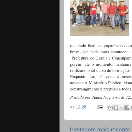
resultado final, acompanhado do 
breve, que nada mais aconteceu.
Prefeitura de Granja e Consulpam
porém, até o momento, nenhuma d
realizado o tal curso de formação.
Enquanto isso, há quase 4 meses
acionar o Ministério Público, vis
constrangimento e prejuízo a todo
Postado por Tadeu Nogueira às 12
às
12:28
Postagem mais recente