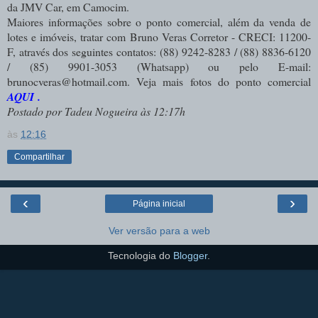
da JMV Car, em Camocim.
Maiores informações sobre o ponto comercial, além da venda de
lotes e imóveis, tratar com
Bruno Veras Corretor - CRECI: 11200-
F, através dos seguintes contatos:
(88) 9242-8283 / (88) 8836-6120
/ (85) 9901-3053 (Whatsapp) ou pelo E-mail:
brunocveras@hotmail.com. Veja mais fotos do ponto comercial
AQUI
.
Postado por Tadeu Nogueira às 12:17h
às
12:16
Compartilhar
‹
›
Página inicial
Ver versão para a web
Tecnologia do
Blogger
.