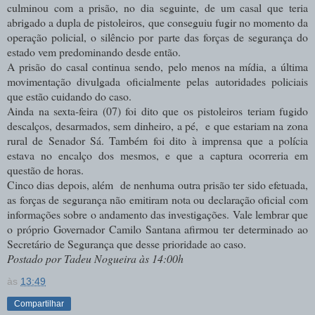
culminou com a prisão, no dia seguinte, de um casal que teria
abrigado a dupla de pistoleiros, que conseguiu fugir no momento da
operação policial, o silêncio por parte das forças de segurança do
estado vem predominando desde então.
A prisão do casal continua sendo, pelo menos na mídia, a última
movimentação divulgada oficialmente pelas autoridades policiais
que estão cuidando do caso.
Ainda na sexta-feira (07) foi dito que os pistoleiros teriam fugido
descalços, desarmados, sem dinheiro, a pé, e que estariam na zona
rural de Senador Sá. Também foi dito à imprensa que a polícia
estava no encalço dos mesmos, e que a captura ocorreria em
questão de horas.
Cinco dias depois, além de nenhuma outra prisão ter sido efetuada,
as forças de segurança não emitiram nota ou declaração oficial com
informações sobre o andamento das investigações. Vale lembrar que
o próprio Governador Camilo Santana afirmou ter determinado ao
Secretário de Segurança que desse prioridade ao caso.
Postado por Tadeu Nogueira às 14:00h
às
13:49
Compartilhar